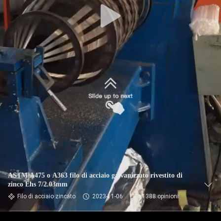
ASTM A475 o A363 filo di acciaio galvanizzato rivestito di
zinco Ehs 7/2.03mm
Filo di acciaio zincato
2023-11-06
1388 opinioni