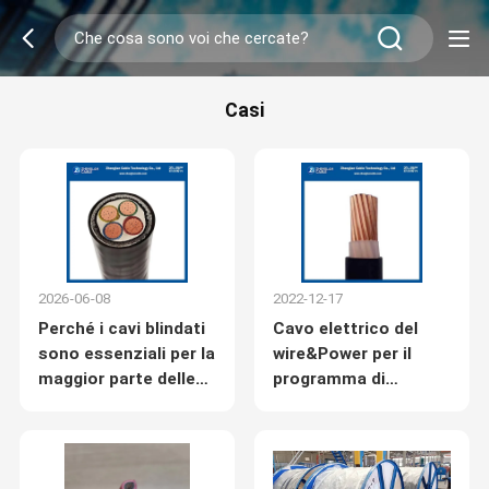
Casi
2026-06-08
2022-12-17
Perché i cavi blindati
Cavo elettrico del
sono essenziali per la
wire&Power per il
maggior parte delle
programma di
reti elettriche
costruzione di alloggi
africane e
del Myanmar
mediorientali?