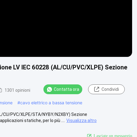
azione LV IEC 60228 (AL/CU/PVC/XLPE) Sezione
Contatta ora
Condividi
1301 opinioni
ensione
#
cavo elettrico a bassa tensione
28 (AL/CU/PVC/XLPE/STA/NYBY/N2XBY) Sezione
icazioni statiche, per lo più ....
Visualizza altro
Lasciate un messaggio