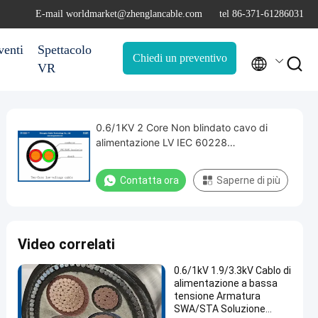
E-mail worldmarket@zhenglancable.com
tel 86-371-61286031
venti
Spettacolo
Chiedi un preventivo


VR
0.6/1KV 2 Core Non blindato cavo di
alimentazione LV IEC 60228
(AL/CU/PVC/XLPE) Sezione
nominale:2*1,5~2*240mm2
Contatta ora
Saperne di più
Video correlati
0.6/1kV 1.9/3.3kV Cablo di
alimentazione a bassa
tensione Armatura
SWA/STA Soluzione