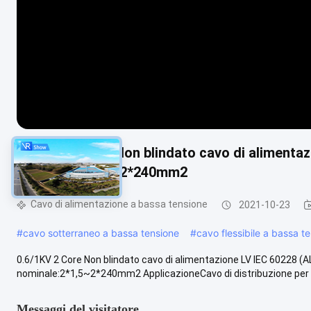
0.6/1KV 2 Core Non blindato cavo di aliment
nominale:2*1,5~2*240mm2
Cavo di alimentazione a bassa tensione
2021-10-23
#
cavo sotterraneo a bassa tensione
#
cavo flessibile a bassa t
0.6/1KV 2 Core Non blindato cavo di alimentazione LV IEC 602
nominale:2*1,5~2*240mm2 ApplicazioneCavo di distribuzione per appl
Messaggi del visitatore