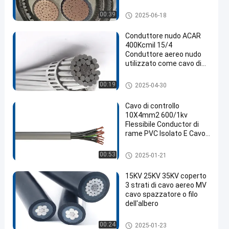
definitiva per la
protezione elettrica
Cavo di alimentazione a bass
00:39
2025-06-18
interna / esterna
a tensione
Conduttore nudo ACAR
400Kcmil 15/4
Conduttore aereo nudo
utilizzato come cavo di
trasmissione e come
cavo primario e
Conduttore di alluminio nudo
00:19
2025-04-30
secondario
Cavo di controllo
10X4mm2 600/1kv
Flessibile Conductor di
rame PVC Isolato E Cavo
di guarnizione
Cavo di controllo elettrico
00:53
2025-01-21
15KV 25KV 35KV coperto
3 strati di cavo aereo MV
cavo spazzatore o filo
dell'albero
Cavo isolato sopraelevato
00:24
2025-01-23