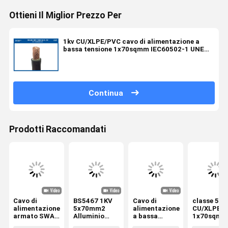
Ottieni Il Miglior Prezzo Per
1kv CU/XLPE/PVC cavo di alimentazione a
bassa tensione 1x70sqmm IEC60502-1 UNE
21123
Continua
Prodotti Raccomandati
Cavo di
BS5467 1KV
Cavo di
classe 5
alimentazione
5x70mm2
alimentazione
CU/XLPE/
armato SWA
Alluminio
a bassa
1x70sqmm
da 0,6/1KV
Core XLPE
tensione a
IEC60502-