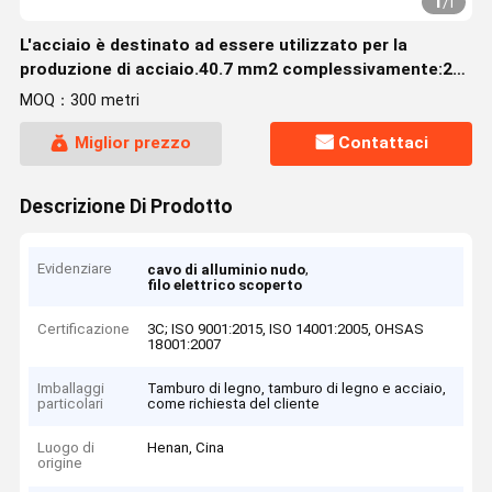
1
/
1
L'acciaio è destinato ad essere utilizzato per la
produzione di acciaio.40.7 mm2 complessivamente:291
mm2), conduttore ACSR secondo IEC 61089
MOQ：300 metri
((AAC,AAAC)
Miglior prezzo
Contattaci
Descrizione Di Prodotto
Evidenziare
,
cavo di alluminio nudo
filo elettrico scoperto
Certificazione
3C; ISO 9001:2015, ISO 14001:2005, OHSAS
18001:2007
Imballaggi
Tamburo di legno, tamburo di legno e acciaio,
particolari
come richiesta del cliente
Luogo di
Henan, Cina
origine