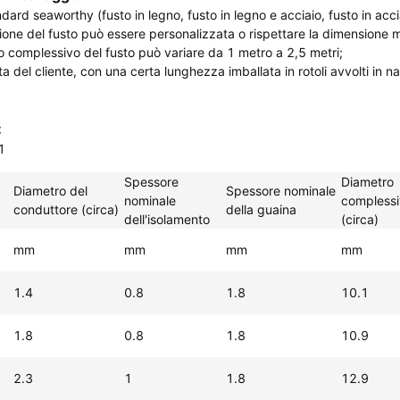
ndard seaworthy (fusto in legno, fusto in legno e acciaio, fusto in acci
ione del fusto può essere personalizzata o rispettare la dimensione m
ro complessivo del fusto può variare da 1 metro a 2,5 metri;
ta del cliente, con una certa lunghezza imballata in rotoli avvolti in na
:
1
Spessore
Diametro
Diametro del
Spessore nominale
nominale
compless
conduttore (circa)
della guaina
dell'isolamento
(circa)
mm
mm
mm
mm
1.4
0.8
1.8
10.1
1.8
0.8
1.8
10.9
2.3
1
1.8
12.9