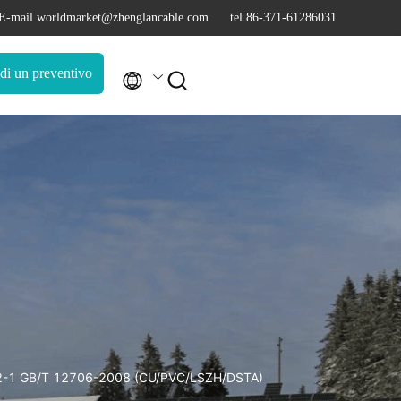
E-mail worldmarket@zhenglancable.com
tel 86-371-61286031
di un preventivo


60502-1 GB/T 12706-2008 (CU/PVC/LSZH/DSTA)