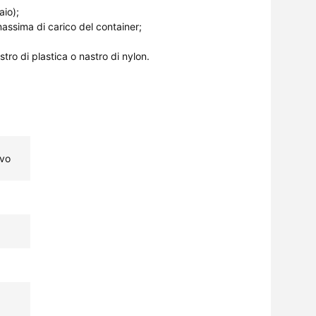
aio);
assima di carico del container;
stro di plastica o nastro di nylon.
ivo