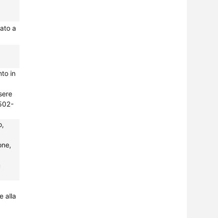
tato a
nto in
sere
0502-
o,
one,
u
 alla