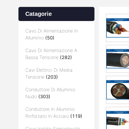
Catagorie
Cavo Di Alimentazione In
Alluminio
(50)
Cavo Di Alimentazione A
Bassa Tensione
(282)
Cavi Elettrici Di Media
Tensione
(203)
Conduttore Di Alluminio
Nudo
(303)
Conduttore In Alluminio
Rinforzato In Acciaio
(119)
Cavo Isolato Sopraelevato