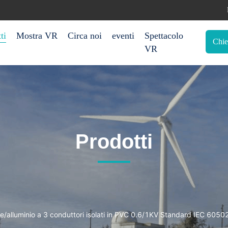
ti
Mostra VR
Circa noi
eventi
Spettacolo
Chie
VR
Prodotti
me/alluminio a 3 conduttori isolati in PVC 0.6/1KV Standard IEC 