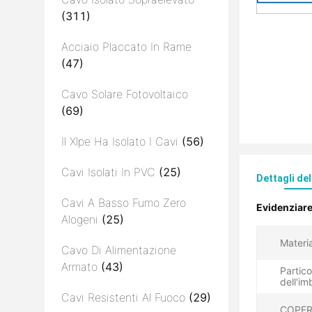
(311)
Acciaio Placcato In Rame
(47)
Cavo Solare Fotovoltaico
(69)
Il Xlpe Ha Isolato I Cavi
(56)
Cavi Isolati In PVC
(25)
Dettagli de
Cavi A Basso Fumo Zero
Evidenziar
Alogeni
(25)
Materia
Cavo Di Alimentazione
Armato
(43)
Partico
dell'im
Cavi Resistenti Al Fuoco
(29)
COPER