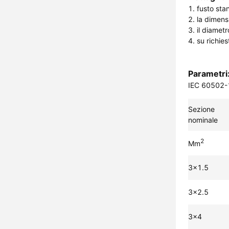
1. fusto sta
2. la dimens
3. il diamet
4. su richies
Parametri
IEC 60502-
Sezione
nominale
2
Mm
3x1.5
3x2.5
3x4