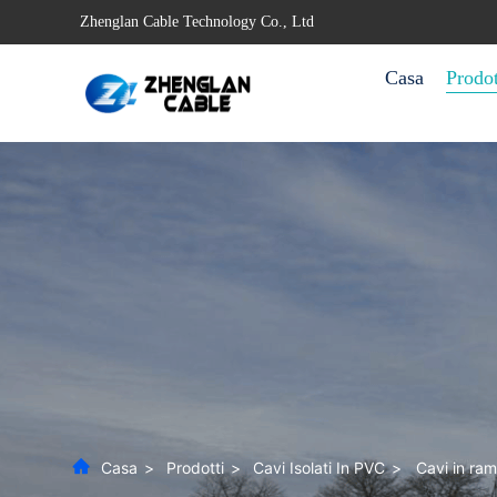
Zhenglan Cable Technology Co., Ltd
Casa
Prodot
Casa
>
Prodotti
>
Cavi Isolati In PVC
>
Cavi in ra