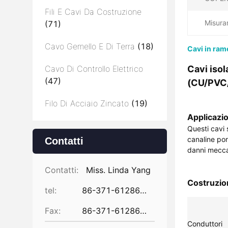
Fili E Cavi Da Costruzione
Misura
(71)
Cavo Gemello E Di Terra
(18)
Cavi in ra
Cavo Di Controllo Elettrico
Cavi iso
(47)
(CU/PVC
Filo Di Acciaio Zincato
(19)
Applicazi
Questi cavi s
canaline port
Contatti
danni mecca
Contatti:
Miss. Linda Yang
Costruzio
tel:
86-371-61286031
Fax:
86-371-61286032
Conduttori