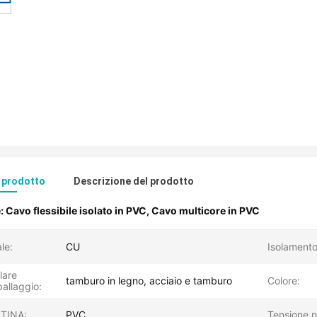
l prodotto
Descrizione del prodotto
e:
Cavo flessibile isolato in PVC
,
Cavo multicore in PVC
le:
CU
Isolamento
lare
tamburo in legno, acciaio e tamburo
Colore:
ballaggio:
TINA:
PVC
Tensione n