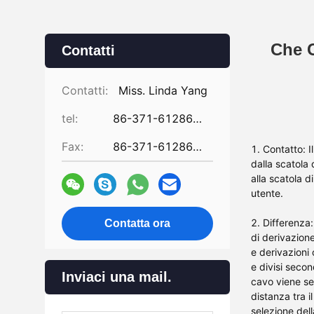
Che C
Contatti
Contatti:
Miss. Linda Yang
tel:
86-371-61286031
Fax:
86-371-61286032
1. Contatto: I
dalla scatola 
alla scatola d
utente.
2. Differenza:
Contatta ora
di derivazione
e derivazioni 
e divisi secon
Inviaci una mail.
cavo viene sel
distanza tra i
selezione dell