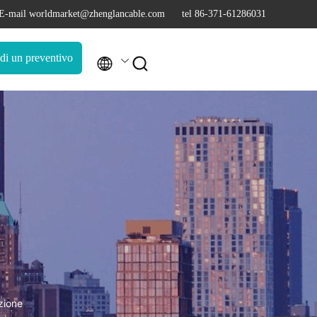
E-mail worldmarket@zhenglancable.com
tel 86-371-61286031
di un preventivo


uzione