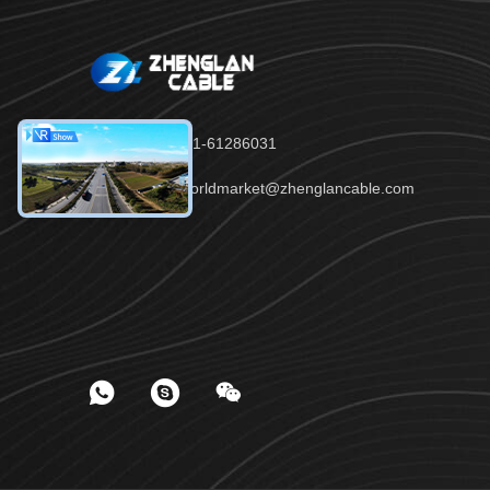
tel：86-371-61286031
E-mail：worldmarket@zhenglancable.com