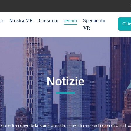
ti
Mostra VR
Circa noi
eventi
Spettacolo
Chie
VR
Notizie
zione fra i cavi della spina dorsale, i cavi di ramo ed i cavi di distrib