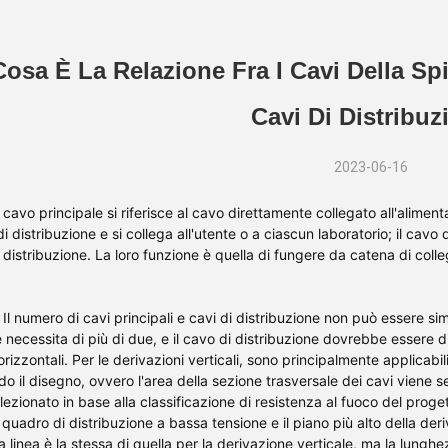
osa È La Relazione Fra I Cavi Della Spi
Cavi Di Distribuz
2023-06-16
l cavo principale si riferisce al cavo direttamente collegato all'aliment
di distribuzione e si collega all'utente o a ciascun laboratorio; il cavo 
i distribuzione. La loro funzione è quella di fungere da catena di coll
 Il numero di cavi principali e cavi di distribuzione non può essere si
 necessita di più di due, e il cavo di distribuzione dovrebbe essere di p
orizzontali. Per le derivazioni verticali, sono principalmente applicabil
do il disegno, ovvero l'area della sezione trasversale dei cavi viene se
ezionato in base alla classificazione di resistenza al fuoco del proge
l quadro di distribuzione a bassa tensione e il piano più alto della der
a linea è la stessa di quella per la derivazione verticale, ma la lung