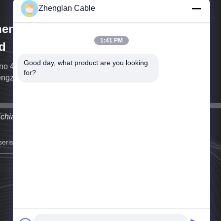
Zhenglan Cable
englan Cable Technology Co.,
1:41 PM
d
Good day, what product are you looking 
no 49, Torre Sud del Greenland Center, distretto di
for?
ngzhou Est, Zhengzhou, Cina
richiameremo il prima possibile.
Iscriviti