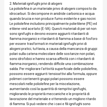
2. Materiali ignifughi privi di alogeni
La poliolefina è un materiale privo di alogeni composto da
idrocarburi. Si decompone in anidride carbonica e acqua
quando brucia e non produce fumo evidente e gas nocivi.
Le poliolefine includono principalmente polietilene (PE) ed
etilene-vinil acetato (E-VA). Questi materiali di per sé non
sono ignifughi e devono essere aggiunti ritardanti di
fiamma inorganici e ritardanti di fiamma a base di fosforo
per essere trasformati in materiali ignifughi privi di
alogeni pratici; tuttavia, a causa della mancanza di gruppi
polari sulla catena molecolare delle sostanze non polari,
sono idrofobici e hanno scarsa affinità con i ritardanti di
fiamma inorganici, rendendo difficile una combinazione
salda. Per migliorare l'attività superficiale delle poliolefine,
possono essere aggiunti tensioattivi alla formula; oppure
polimeri contenenti gruppi polari possono essere
Un produttore professionale di fili e cavi
mescolati nelle poliolefine per la miscelazione,
Zhenglan Cable Technology Co. Ltd, precedentemente nota
aumentando così la quantità di riempitivi ignifughi,
come Henan Zhengzhou Cable Co. Ltd, è una delle più grandi
imprese di spina dorsale dell'industria cinese del filo e dei cavi.Il
Casa
Prodotti
Mostra VR
Circa Noi
migliorando le proprietà meccaniche e le proprietà di
capitale registrato della nostra azienda è di circa 32 milioni di
lavorazione del materiale e ottenendo un migliore ritardo
dollari e la nostra sede centrale si trova al 49 ° piano della Torre
Sud del Greenland CenterLa nostra fabbrica si trova nel parco
di fiamma. Si può vedere che i cavi e fili ignifughi sono
industriale di scienza e tecnologia dei cavi di Zhengzhou della