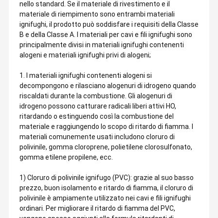
nello standard. Se il materiale di rivestimento e il
materiale di riempimento sono entrambi materiali
ignifughi, il prodotto può soddisfare i requisiti della Classe
B e della Classe A. I materiali per cavi e fili ignifughi sono
principalmente divisi in materiali ignifughi contenenti
alogeni e materiali ignifughi privi di alogeni;
1. I materiali ignifughi contenenti alogeni si
decompongono e rilasciano alogenuri di idrogeno quando
riscaldati durante la combustione. Gli alogenuri di
idrogeno possono catturare radicali liberi attivi HO,
ritardando o estinguendo così la combustione del
materiale e raggiungendo lo scopo di ritardo di fiamma. I
materiali comunemente usati includono cloruro di
polivinile, gomma cloroprene, polietilene clorosulfonato,
gomma etilene propilene, ecc.
1) Cloruro di polivinile ignifugo (PVC): grazie al suo basso
prezzo, buon isolamento e ritardo di fiamma, il cloruro di
polivinile è ampiamente utilizzato nei cavi e fili ignifughi
ordinari. Per migliorare il ritardo di fiamma del PVC,