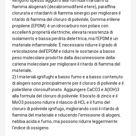
vengono spesso aggiunti alla formula ritardanti di
fiamma alogenati (decabromodifenil etere), paraffina
clorurata e ritardanti di fiamma sinergici per migliorare il
ritardo di fiamma del cloruro di polivinile; Gomma etilene
propilene (EPDM): è un idrocarburo non polare con
eccellenti proprietà elettriche, elevata resistenza di
isolamento e bassa perdita dielettrica, ma l'EPDM è un
materiale infiammabile. È necessario ridurre il grado di
reticolazione dell'EPDM e ridurre le sostanze a basso
peso molecolare prodotte dalla disconnessione della
catena molecolare per migliorare il ritardo di fiamma del
materiale;
2) I materiali ignifughi a basso fumo e a basso contenuto
di alogeni sono principalmente per il cloruro di polivinile e il
polietilene clorosulfonato. Aggiungere CaCO3 e A(lOH)3
alla formula del cloruro di polivinile. Il borato di zinco e il
MoO3 possono ridurre il rilascio di HCL e il fumo del
cloruro di polivinile ignifugo, migliorando così il ritardo di
fiamma del materiale e riducendo l'emissione di alogeni,
nebbia acida e fumo, ma possono ridurre leggermente
l'indice di ossigeno.