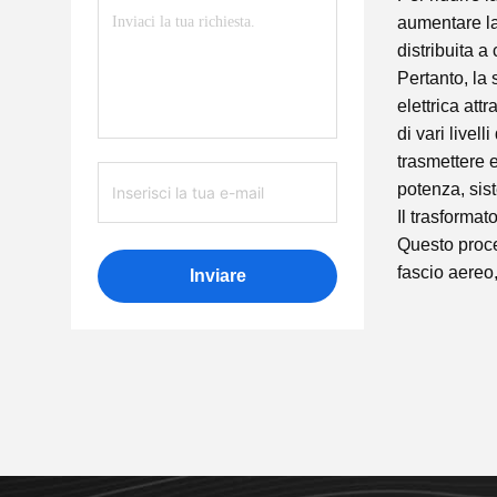
aumentare la
distribuita a
Pertanto, la 
elettrica att
di vari livel
trasmettere e
potenza, sis
Il trasformat
Questo proce
fascio aereo, f
Inviare