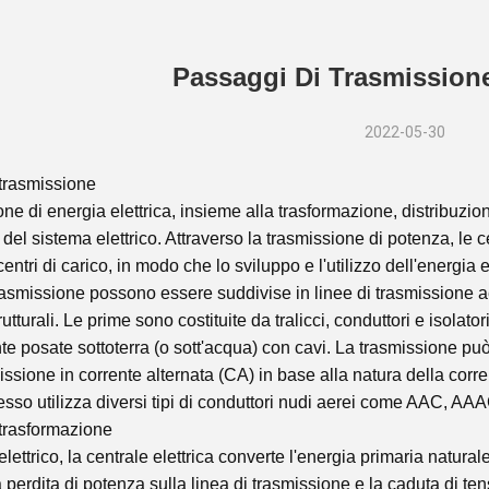
Passaggi Di Trasmission
2022-05-30
trasmissione
one di energia elettrica, insieme alla trasformazione, distribuzi
el sistema elettrico. Attraverso la trasmissione di potenza, le cen
centri di carico, in modo che lo sviluppo e l'utilizzo dell'energia el
trasmissione possono essere suddivise in linee di trasmissione a
rutturali. Le prime sono costituite da tralicci, conduttori e isolato
te posate sottoterra (o sott'acqua) con cavi. La trasmissione pu
issione in corrente alternata (CA) in base alla natura della corr
sso utilizza diversi tipi di conduttori nudi aerei come AAC, AA
trasformazione
lettrico, la centrale elettrica converte l'energia primaria naturale
a perdita di potenza sulla linea di trasmissione e la caduta di t