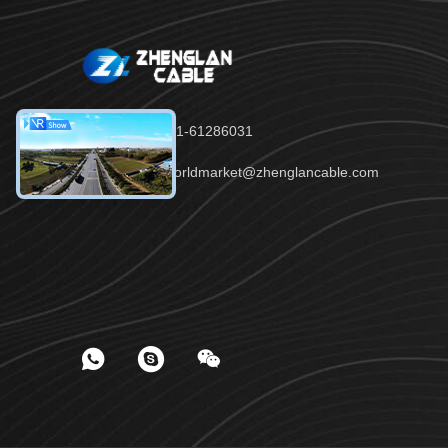
tel：86-371-61286031
E-mail：worldmarket@zhenglancable.com