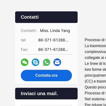
Contatti
Contatti:
Miss. Linda Yang
tel:
86-371-61286031
Processo di 
La trasmissi
Fax:
86-371-61286032
complessiva d
collegate ai 
Le linee di 
loro forme st
Contatta ora
principalmen
(CC) e trasm
Questo proce
Inviaci una mail.
Processo di 
Nel sistema e
Per ridurre l