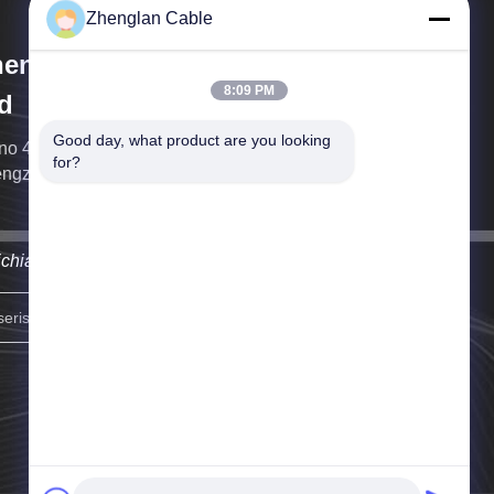
Zhenglan Cable
englan Cable Technology Co.,
8:09 PM
d
Good day, what product are you looking 
no 49, Torre Sud del Greenland Center, distretto di
for?
ngzhou Est, Zhengzhou, Cina
richiameremo il prima possibile.
Iscriviti