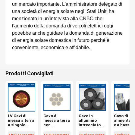
un mercato importante. L'amministratore delegato di
una società di energia solare negli Stati Uniti ha
menzionato in un'intervista alla CNBC che
l'aumento della domanda di veicoli elettrici oggi
potrebbe anche guidare la domanda di generazione
di energia solare domestica in futuro perché è
conveniente, economica e affidabile.
Prodotti Consigliati
Un produttore professionale di fili e cavi
Zhenglan Cable Technology Co. Ltd, precedentemente nota
come Henan Zhengzhou Cable Co. Ltd, è una delle più grandi
LV Cavi di
Cavo di
Cavo in
Cavo di
imprese di spina dorsale dell'industria cinese del filo e dei cavi.Il
Casa
Prodotti
Mostra VR
Circa Noi
messa a terra
messa a terra
alluminio
alimentaz
capitale registrato della nostra azienda è di circa 32 milioni di
a singolo
con
intrecciato a
e a bassa
dollari e la nostra sede centrale si trova al 49 ° piano della Torre
nucleo a
conduttore a
media
tensione a
Sud del Greenland CenterLa nostra fabbrica si trova nel parco
industriale di scienza e tecnologia dei cavi di Zhengzhou della
bassa
trefoli in
tensione
3+1